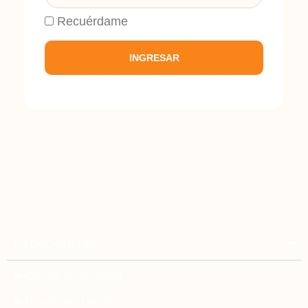
Recuérdame
INGRESAR
Experiencias
Cruise Passanger
Beach and water