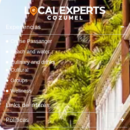
Experiencias
Cruise Passanger
Beach and water
Culinary and drinks
Cultural
Groups
Wellness
Links de interés
Políticas